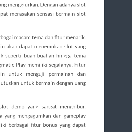
s yang menggiurkan. Dengan adanya slot
pat merasakan sensasi bermain slot
bagai macam tema dan fitur menarik.
ain akan dapat menemukan slot yang
ik seperti buah-buahan hingga tema
matic Play memiliki segalanya. Fitur
in untuk menguji permainan dan
tuskan untuk bermain dengan uang
slot demo yang sangat menghibur.
snya yang mengagumkan dan gameplay
ki berbagai fitur bonus yang dapat