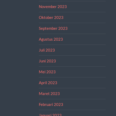
November 2023
Oktober 2023
September 2023
Agustus 2023
Juli 2023
Juni 2023
Mei 2023
April 2023
Maret 2023
Februari 2023
Januari 2023