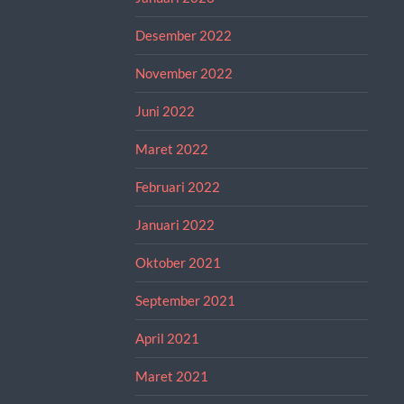
Desember 2022
November 2022
Juni 2022
Maret 2022
Februari 2022
Januari 2022
Oktober 2021
September 2021
April 2021
Maret 2021