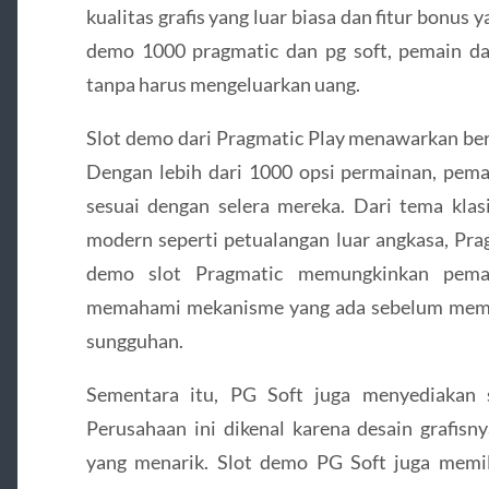
kualitas grafis yang luar biasa dan fitur bonu
demo 1000 pragmatic dan pg soft, pemain da
tanpa harus mengeluarkan uang.
Slot demo dari Pragmatic Play menawarkan ber
Dengan lebih dari 1000 opsi permainan, pem
sesuai dengan selera mereka. Dari tema klas
modern seperti petualangan luar angkasa, Prag
demo slot Pragmatic memungkinkan pema
memahami mekanisme yang ada sebelum memu
sungguhan.
Sementara itu, PG Soft juga menyediakan 
Perusahaan ini dikenal karena desain grafi
yang menarik. Slot demo PG Soft juga memili