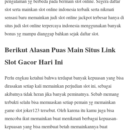
pengalaman yg berbeda pada bermain slot online. Segera daftar
slot serta mainkan slot online indonesia terbaik serta nikmati
sensasi baru memainkan judi slot online jackpot terbesar hanya di
situs judi slot online terpercaya indonesia menggunakan banyak
bonus yg mampu dianggap bahkan sejak daftar slot.
Berikut Alasan Puas Main Situs Link
Slot Gacor Hari Ini
Perlu engkau ketahui bahwa terdapat banyak kepuasan yang bisa
dirasakan setiap kali memainkan perjudian slot ini, sebagai
akibatnya tidak heran jika banyak peminatnya. Sebab memang
terbukti selalu bisa memuaskan setiap pemain yg memainkan
game slot joker123 tersebut. Oleh karena itu kamu juga bisa
mencoba ikut memainkan buat menikmati berbagai kepuasan-
kepuasan yang bisa membuat betah memainkannya buat