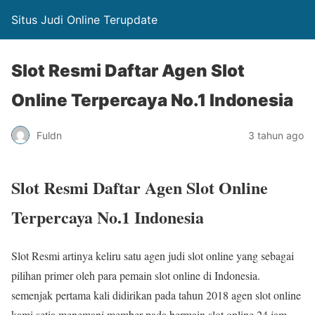
Situs Judi Online Terupdate
Slot Resmi Daftar Agen Slot
Online Terpercaya No.1 Indonesia
Fuldn
3 tahun ago
Slot Resmi Daftar Agen Slot Online
Terpercaya No.1 Indonesia
Slot Resmi artinya keliru satu agen judi slot online yang sebagai
pilihan primer oleh para pemain slot online di Indonesia.
semenjak pertama kali didirikan pada tahun 2018 agen slot online
kami setia menemani member pada bermain slot online 24 jam