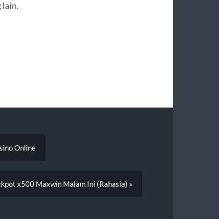
lain.
sino Online
kpot x500 Maxwin Malam Ini (Rahasia) »