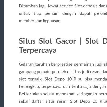
Ditambah lagi, lewat service Slot deposit da
untuk tiap pemain dengan dapat perole
memberikan kepuasan.
Situs Slot Gacor | Slot
Terpercaya
Gelaran taruhan berprestise permainan judi sl
gampang pemain peroleh di situs judi resmi dan
slot terbaik, Slot Depo 10 Ribu bisa mend
terlengkap, terpercaya dan tentu saja denga
Bettor akan selalu mendapat keringanan berm
sekali daftar situs resmi Slot Depo 10 Rib