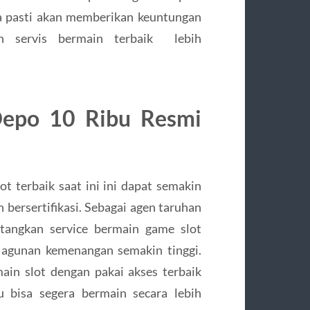
na pasti akan memberikan keuntungan
h servis bermain terbaik lebih
 Depo 10 Ribu Resmi
ot terbaik saat ini ini dapat semakin
 bersertifikasi. Sebagai agen taruhan
atangkan service bermain game slot
n agunan kemenangan semakin tinggi.
ain slot dengan pakai akses terbaik
u bisa segera bermain secara lebih