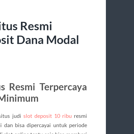
itus Resmi
osit Dana Modal
us Resmi Terpercaya
l Minimum
situs judi
slot deposit 10 ribu
resmi
i dan bisa dipercayai untuk periode