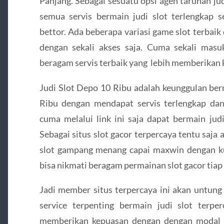
Panjang. Sebagai sesuatu opsi agen taruhan jud
semua servis bermain judi slot terlengkap s
bettor. Ada beberapa variasi game slot terbai
dengan sekali akses saja. Cuma sekali masuk
beragam servis terbaik yang lebih memberikan 
Judi Slot Depo 10 Ribu adalah keunggulan berm
Ribu dengan mendapat servis terlengkap da
cuma melalui link ini saja dapat bermain ju
Sebagai situs slot gacor terpercaya tentu saja
slot gampang menang capai maxwin dengan kua
bisa nikmati beragam permainan slot gacor tiap 
Jadi member situs terpercaya ini akan untun
service terpenting bermain judi slot terpe
memberikan kepuasan dengan dengan modal r