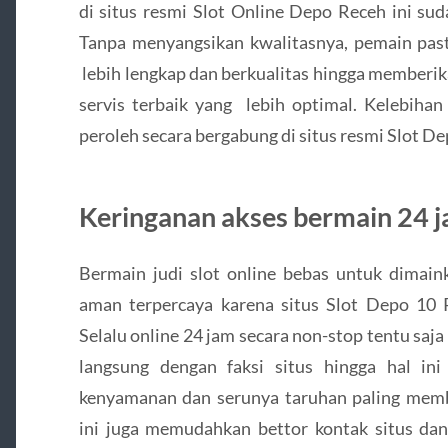
di situs resmi Slot Online Depo Receh ini suda
Tanpa menyangsikan kwalitasnya, pemain past
lebih lengkap dan berkualitas hingga memberi
servis terbaik yang lebih optimal. Kelebiha
peroleh secara bergabung di situs resmi Slot Dep
Keringanan akses bermain 24 
Bermain judi slot online bebas untuk dimai
aman terpercaya karena situs Slot Depo 10 
Selalu online 24 jam secara non-stop tentu sa
langsung dengan faksi situs hingga hal i
kenyamanan dan serunya taruhan paling membe
ini juga memudahkan bettor kontak situs dan