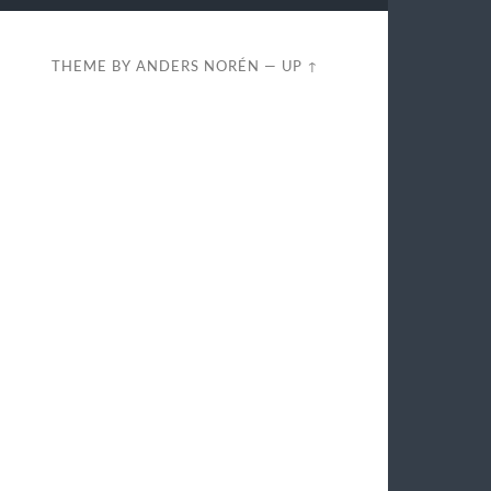
THEME BY
ANDERS NORÉN
—
UP ↑