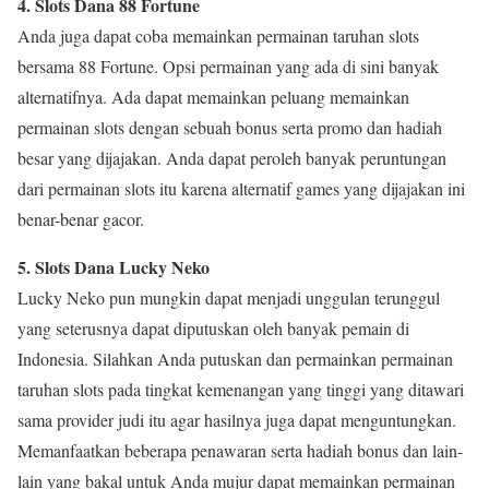
4. Slots Dana 88 Fortune
Anda juga dapat coba memainkan permainan taruhan slots
bersama 88 Fortune. Opsi permainan yang ada di sini banyak
alternatifnya. Ada dapat memainkan peluang memainkan
permainan slots dengan sebuah bonus serta promo dan hadiah
besar yang dijajakan. Anda dapat peroleh banyak peruntungan
dari permainan slots itu karena alternatif games yang dijajakan ini
benar-benar gacor.
5. Slots Dana Lucky Neko
Lucky Neko pun mungkin dapat menjadi unggulan terunggul
yang seterusnya dapat diputuskan oleh banyak pemain di
Indonesia. Silahkan Anda putuskan dan permainkan permainan
taruhan slots pada tingkat kemenangan yang tinggi yang ditawari
sama provider judi itu agar hasilnya juga dapat menguntungkan.
Memanfaatkan beberapa penawaran serta hadiah bonus dan lain-
lain yang bakal untuk Anda mujur dapat memainkan permainan