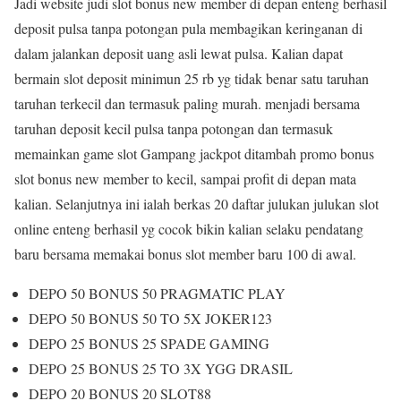
Jadi website judi slot bonus new member di depan enteng berhasil
deposit pulsa tanpa potongan pula membagikan keringanan di
dalam jalankan deposit uang asli lewat pulsa. Kalian dapat
bermain slot deposit minimun 25 rb yg tidak benar satu taruhan
taruhan terkecil dan termasuk paling murah. menjadi bersama
taruhan deposit kecil pulsa tanpa potongan dan termasuk
memainkan game slot Gampang jackpot ditambah promo bonus
slot bonus new member to kecil, sampai profit di depan mata
kalian. Selanjutnya ini ialah berkas 20 daftar julukan julukan slot
online enteng berhasil yg cocok bikin kalian selaku pendatang
baru bersama memakai bonus slot member baru 100 di awal.
DEPO 50 BONUS 50 PRAGMATIC PLAY
DEPO 50 BONUS 50 TO 5X JOKER123
DEPO 25 BONUS 25 SPADE GAMING
DEPO 25 BONUS 25 TO 3X YGG DRASIL
DEPO 20 BONUS 20 SLOT88