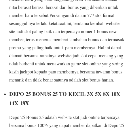
nilai berasal berasal berasal dari bonus yang diberikan untuk
member baru tersebut.Persaingan di dalam 777 slot formal
sesungguhnya terlalu ketat saat ini, terutama kembali website
site judi slot paling baik dan terpercaya nomer 1 bonus new
member, terus-menerus memberi tambahan bonus dan termasuk
promo yang paling baik untuk para membernya. Hal ini dapat
diamati bersama ramainya website judi slot cepat menang yang
tidak berhenti untuk menawarkan game slot online yang sering
kasih jackpot kepada para membernya bersama tawaran bonus
menarik dan tidak benar satunya adalah slot bonus harian.
DEPO 25 BONUS 25 TO KECIL 3X 5X 8X 10X
14X 18X
Depo 25 Bonus 25 adalah website slot judi online terpercaya
bersama bonus 100% yang dapat member dapatkan di Depo 25