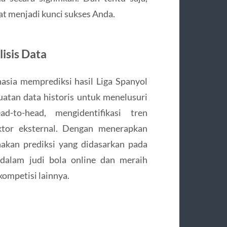
at menjadi kunci sukses Anda.
sis Data
asia memprediksi hasil Liga Spanyol
uatan data historis untuk menelusuri
d-to-head, mengidentifikasi tren
ktor eksternal. Dengan menerapkan
akan prediksi yang didasarkan pada
 dalam judi bola online dan meraih
kompetisi lainnya.