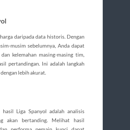
yol
rharga daripada data historis. Dengan
musim-musim sebelumnya, Anda dapat
 dan kelemahan masing-masing tim,
il pertandingan. Ini adalah langkah
dengan lebih akurat.
hasil Liga Spanyol adalah analisis
g akan bertanding. Melihat hasil
 dan performa pemain kunci dapat