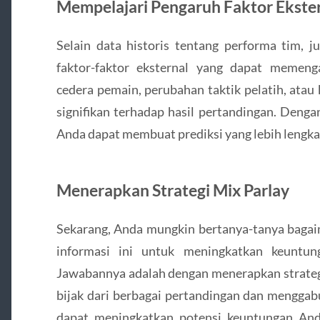
Mempelajari Pengaruh Faktor Ekste
Selain data historis tentang performa tim, 
faktor-faktor eksternal yang dapat memenga
cedera pemain, perubahan taktik pelatih, atau
signifikan terhadap hasil pertandingan. Denga
Anda dapat membuat prediksi yang lebih lengka
Menerapkan Strategi Mix Parlay
Sekarang, Anda mungkin bertanya-tanya bag
informasi ini untuk meningkatkan keuntun
Jawabannya adalah dengan menerapkan strateg
bijak dari berbagai pertandingan dan mengga
dapat meningkatkan potensi keuntungan Anda 