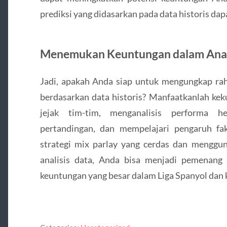
prediksi yang didasarkan pada data historis dap
Menemukan Keuntungan dalam Anali
Jadi, apakah Anda siap untuk mengungkap rah
berdasarkan data historis? Manfaatkanlah kek
jejak tim-tim, menganalisis performa hea
pertandingan, dan mempelajari pengaruh fa
strategi mix parlay yang cerdas dan menggun
analisis data, Anda bisa menjadi pemenang
keuntungan yang besar dalam Liga Spanyol dan 