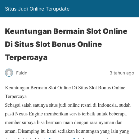
Situs Judi Online Terupdate
Keuntungan Bermain Slot Online
Di Situs Slot Bonus Online
Terpercaya
Fuldn
3 tahun ago
Keuntungan Bermain Slot Online Di Situs Slot Bonus Online
Terpercaya
Sebagai salah satunya situs judi online resmi di Indonesia, sudah
pasti Nexus Engine memberikan servis terbaik untuk beberapa
member supaya bisa bermain-main dengan rasa nyaman dan
aman. Disamping itu kami sediakan keuntungan yang lain yang