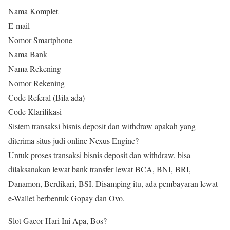
Nama Komplet
E-mail
Nomor Smartphone
Nama Bank
Nama Rekening
Nomor Rekening
Code Referal (Bila ada)
Code Klarifikasi
Sistem transaksi bisnis deposit dan withdraw apakah yang
diterima situs judi online Nexus Engine?
Untuk proses transaksi bisnis deposit dan withdraw, bisa
dilaksanakan lewat bank transfer lewat BCA, BNI, BRI,
Danamon, Berdikari, BSI. Disamping itu, ada pembayaran lewat
e-Wallet berbentuk Gopay dan Ovo.
Slot Gacor Hari Ini Apa, Bos?