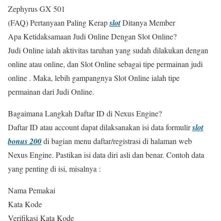
Zephyrus GX 501
(FAQ) Pertanyaan Paling Kerap
slot
Ditanya Member
Apa Ketidaksamaan Judi Online Dengan Slot Online?
Judi Online ialah aktivitas taruhan yang sudah dilakukan dengan
online atau online, dan Slot Online sebagai tipe permainan judi
online . Maka, lebih gampangnya Slot Online ialah tipe
permainan dari Judi Online.
Bagaimana Langkah Daftar ID di Nexus Engine?
Daftar ID atau account dapat dilaksanakan isi data formulir
slot
bonus 200
di bagian menu daftar/registrasi di halaman web
Nexus Engine. Pastikan isi data diri asli dan benar. Contoh data
yang penting di isi, misalnya :
Nama Pemakai
Kata Kode
Verifikasi Kata Kode