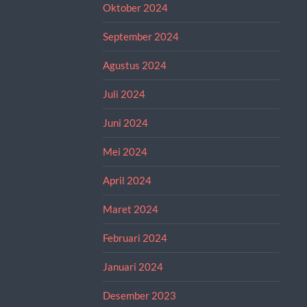
Oktober 2024
September 2024
Agustus 2024
Juli 2024
Juni 2024
Mei 2024
April 2024
Maret 2024
Februari 2024
Januari 2024
Desember 2023