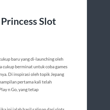
Princess Slot
 cukup baru yang di-launching oleh
aya cukup berminat untuk coba games
nya. Di inspirasi oleh topik Jepang
nampilan pertama kali telah
lay n Go, yang tetap
a ini ialah hasil salinan dari slots