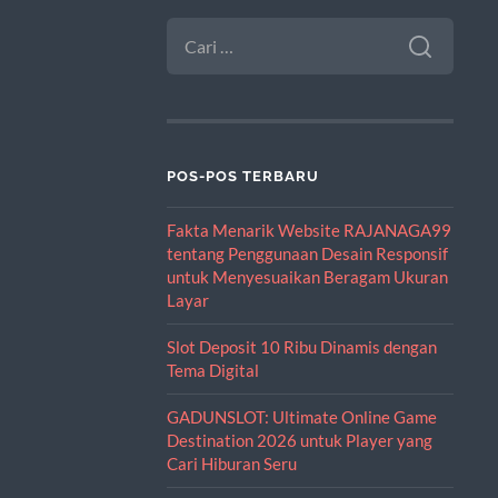
CARI
UNTUK:
POS-POS TERBARU
Fakta Menarik Website RAJANAGA99
tentang Penggunaan Desain Responsif
untuk Menyesuaikan Beragam Ukuran
Layar
Slot Deposit 10 Ribu Dinamis dengan
Tema Digital
GADUNSLOT: Ultimate Online Game
Destination 2026 untuk Player yang
Cari Hiburan Seru