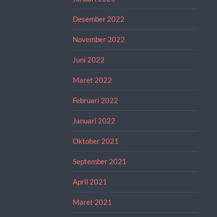
Desember 2022
November 2022
Juni 2022
Maret 2022
Februari 2022
Januari 2022
Oktober 2021
September 2021
April 2021
Maret 2021