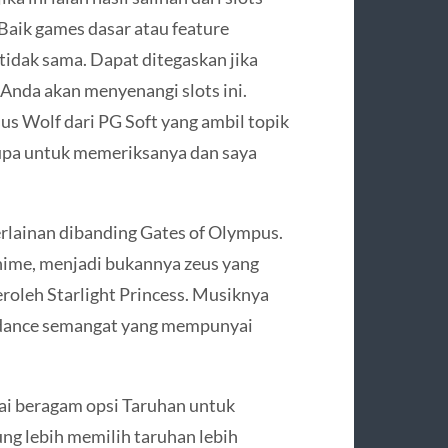
Baik games dasar atau feature
tidak sama. Dapat ditegaskan jika
Anda akan menyenangi slots ini.
us Wolf dari PG Soft yang ambil topik
 lupa untuk memeriksanya dan saya
erlainan dibanding Gates of Olympus.
 anime, menjadi bukannya zeus yang
eroleh Starlight Princess. Musiknya
gu dance semangat yang mempunyai
ai beragam opsi Taruhan untuk
g lebih memilih taruhan lebih