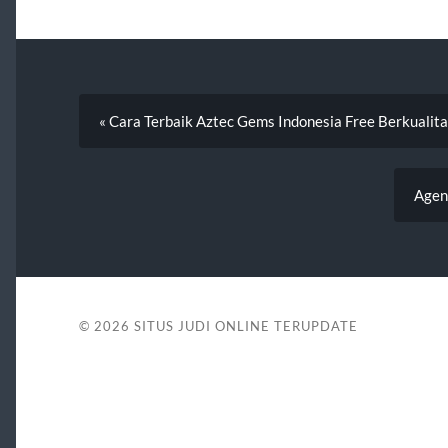
« Cara Terbaik Aztec Gems Indonesia Free Berkualita
Agen 
© 2026
SITUS JUDI ONLINE TERUPDATE