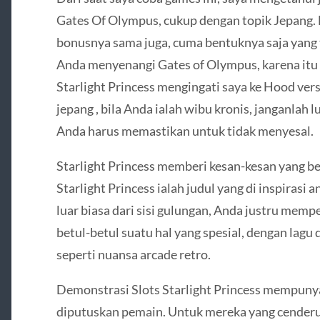
Gates Of Olympus, cukup dengan topik Jepang. 
bonusnya sama juga, cuma bentuknya saja yang 
Anda menyenangi Gates of Olympus, karena itu 
Starlight Princess mengingati saya ke Hood vers
jepang , bila Anda ialah wibu kronis, janganlah
Anda harus memastikan untuk tidak menyesal.
Starlight Princess memberi kesan-kesan yang b
Starlight Princess ialah judul yang di inspirasi
luar biasa dari sisi gulungan, Anda justru memp
betul-betul suatu hal yang spesial, dengan la
seperti nuansa arcade retro.
Demonstrasi Slots Starlight Princess mempuny
diputuskan pemain. Untuk mereka yang cenderun