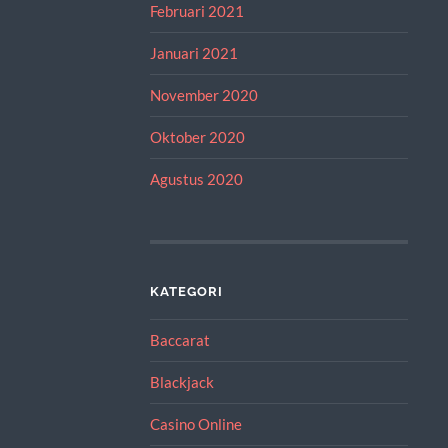
Februari 2021
Januari 2021
November 2020
Oktober 2020
Agustus 2020
KATEGORI
Baccarat
Blackjack
Casino Online