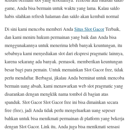
game, Anda bisa bermain untuk waktu yang lama. Kalau saldo
habis silahkan refresh halaman dan saldo akan kembali normal
Di sini kami mencoba memberi Anda
Situs Slot Gacor
Terbaik,
dan kami meniru hukum permainan yang baik dan Anda bisa
menggunakannya untuk menerima lebih banyak keuntungan, itu
sebabnya kami menyediakan slot dari ekspresi pragmatic lainnya,
karena sekarang ada banyak. pemasok. memberikan keuntungan
besar bagi para pemain. Untuk memainkan Slot Gacor free, tidak
perlu mendaftar. Berbagai, jikalau Anda berminat untuk mencoba
bermain uang absah, kami menawarkan web slot pragmatic yang
disarankan dengan mengklik nama tombol di bagian atas
spanduk. Slot Gacor Slot Gacor free ini bisa dimainkan secara
free (free), jadi Anda tidak perlu mengeluarkan uang sepeser
bahkan untuk bisa menikmati permainan di platform yang bekerja
dengan Slot Gacor. Link itu, Anda juga bisa menikmati sensasi