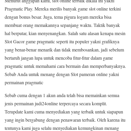
Menurut anggapan kami, slot online terbaik dikala ini yakni
Pragmatic Play. Mereka merilis banyak game slot online terkini
dengan bonus besar. Juga, tema pigura logam mereka bisa
membuat orang memakannya sepanjang waktu. Taktik banyak
hal berputar, kian menyenangkan. Salah satu alasan kenapa mesin
Slot Gacor game pragmatic seperti itu populer yakni grafiknya
yang benar-benar menarik dan tidak membosankan, jadi sebelum
bertaruh jangan lupa untuk mencoba fitur-fitur dalam game
pragmatic untuk memahami cara bermain dan memperbanyaknya.
Sebab Anda untuk menang dengan Slot pameran online yakni
permainan pragmatic
Sebab cuma dengan 1 akun anda telah bisa memainkan semua
jenis permainan judi24online terpercaya secara komplit.
Terupdate kami cuma menyediakan yang terbaik untuk siapapun
yang ingin bergabung dengan penawaran terbaik. Oleh karena itu
tentunya kami juga selalu menyediakan kemungkinan menang