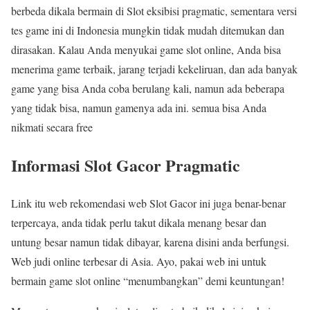
berbeda dikala bermain di Slot eksibisi pragmatic, sementara versi
tes game ini di Indonesia mungkin tidak mudah ditemukan dan
dirasakan. Kalau Anda menyukai game slot online, Anda bisa
menerima game terbaik, jarang terjadi kekeliruan, dan ada banyak
game yang bisa Anda coba berulang kali, namun ada beberapa
yang tidak bisa, namun gamenya ada ini. semua bisa Anda
nikmati secara free
Informasi Slot Gacor Pragmatic
Link itu web rekomendasi web Slot Gacor ini juga benar-benar
terpercaya, anda tidak perlu takut dikala menang besar dan
untung besar namun tidak dibayar, karena disini anda berfungsi.
Web judi online terbesar di Asia. Ayo, pakai web ini untuk
bermain game slot online “menumbangkan” demi keuntungan!