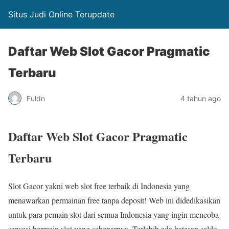
Situs Judi Online Terupdate
Daftar Web Slot Gacor Pragmatic
Terbaru
Fuldn
4 tahun ago
Daftar Web Slot Gacor Pragmatic
Terbaru
Slot Gacor yakni web slot free terbaik di Indonesia yang
menawarkan permainan free tanpa deposit! Web ini didedikasikan
untuk para pemain slot dari semua Indonesia yang ingin mencoba
sensasi bermain slot yang sebenarnya. Terlebih ada batasan saldo