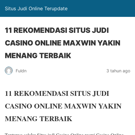
Situs Judi Online Terupdate
11 REKOMENDASI SITUS JUDI
CASINO ONLINE MAXWIN YAKIN
MENANG TERBAIK
Fuldn
3 tahun ago
11 REKOMENDASI SITUS JUDI
CASINO ONLINE MAXWIN YAKIN
MENANG TERBAIK
Tentunya selaku Situs judi Casino Online resmi Casino Online