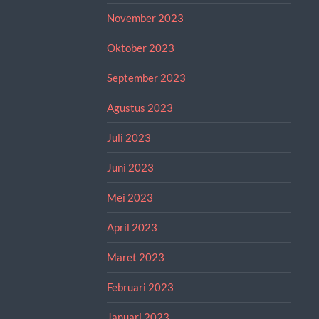
November 2023
Oktober 2023
September 2023
Agustus 2023
Juli 2023
Juni 2023
Mei 2023
April 2023
Maret 2023
Februari 2023
Januari 2023