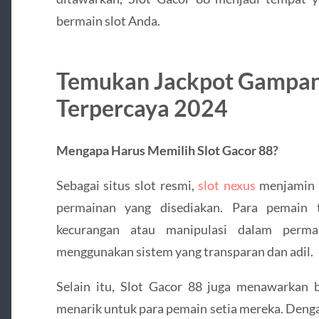
bermain slot Anda.
Temukan Jackpot Gampang 
Terpercaya 2024
Mengapa Harus Memilih Slot Gacor 88?
Sebagai situs slot resmi,
slot nexus
menjamin k
permainan yang disediakan. Para pemain 
kecurangan atau manipulasi dalam perma
menggunakan sistem yang transparan dan adil.
Selain itu, Slot Gacor 88 juga menawarkan
menarik untuk para pemain setia mereka. Deng