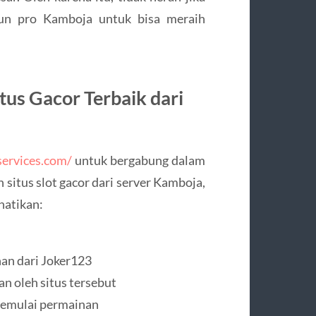
kun pro Kamboja untuk bisa meraih
tus Gacor Terbaik dari
services.com/
untuk bergabung dalam
situs slot gacor dari server Kamboja,
hatikan:
nan dari Joker123
n oleh situs tersebut
 memulai permainan