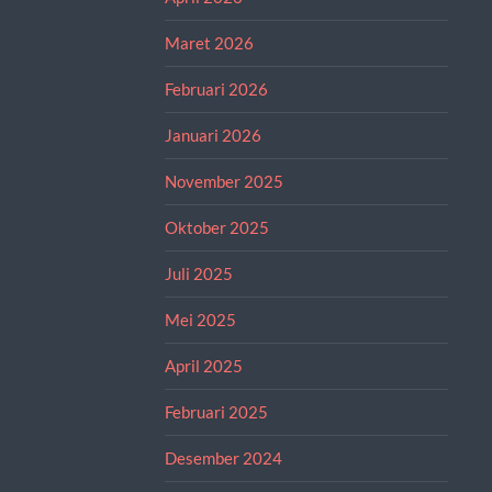
Maret 2026
Februari 2026
Januari 2026
November 2025
Oktober 2025
Juli 2025
Mei 2025
April 2025
Februari 2025
Desember 2024