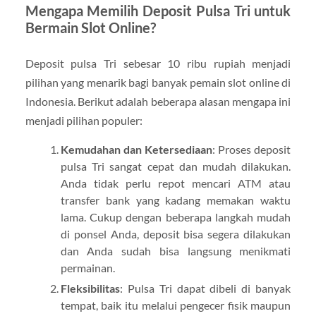
Mengapa Memilih Deposit Pulsa Tri untuk
Bermain Slot Online?
Deposit pulsa Tri sebesar 10 ribu rupiah menjadi
pilihan yang menarik bagi banyak pemain slot online di
Indonesia. Berikut adalah beberapa alasan mengapa ini
menjadi pilihan populer:
Kemudahan dan Ketersediaan
: Proses deposit
pulsa Tri sangat cepat dan mudah dilakukan.
Anda tidak perlu repot mencari ATM atau
transfer bank yang kadang memakan waktu
lama. Cukup dengan beberapa langkah mudah
di ponsel Anda, deposit bisa segera dilakukan
dan Anda sudah bisa langsung menikmati
permainan.
Fleksibilitas
: Pulsa Tri dapat dibeli di banyak
tempat, baik itu melalui pengecer fisik maupun