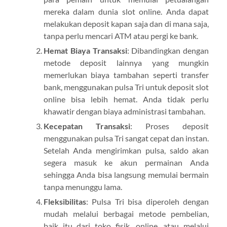
mereka dalam dunia slot online. Anda dapat
melakukan deposit kapan saja dan di mana saja,
tanpa perlu mencari ATM atau pergi ke bank.
Hemat Biaya Transaksi
: Dibandingkan dengan
metode deposit lainnya yang mungkin
memerlukan biaya tambahan seperti transfer
bank, menggunakan pulsa Tri untuk deposit slot
online bisa lebih hemat. Anda tidak perlu
khawatir dengan biaya administrasi tambahan.
Kecepatan Transaksi
: Proses deposit
menggunakan pulsa Tri sangat cepat dan instan.
Setelah Anda mengirimkan pulsa, saldo akan
segera masuk ke akun permainan Anda
sehingga Anda bisa langsung memulai bermain
tanpa menunggu lama.
Fleksibilitas
: Pulsa Tri bisa diperoleh dengan
mudah melalui berbagai metode pembelian,
baik itu dari toko fisik, online, atau melalui