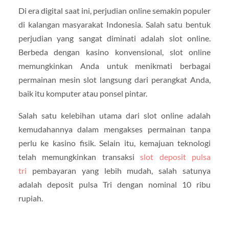
Di era digital saat ini, perjudian online semakin populer
di kalangan masyarakat Indonesia. Salah satu bentuk
perjudian yang sangat diminati adalah slot online.
Berbeda dengan kasino konvensional, slot online
memungkinkan Anda untuk menikmati berbagai
permainan mesin slot langsung dari perangkat Anda,
baik itu komputer atau ponsel pintar.
Salah satu kelebihan utama dari slot online adalah
kemudahannya dalam mengakses permainan tanpa
perlu ke kasino fisik. Selain itu, kemajuan teknologi
telah memungkinkan transaksi
slot deposit pulsa
tri
pembayaran yang lebih mudah, salah satunya
adalah deposit pulsa Tri dengan nominal 10 ribu
rupiah.