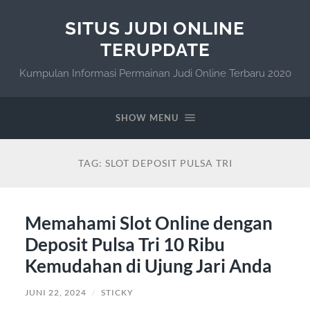
SITUS JUDI ONLINE
TERUPDATE
Kumpulan Informasi Permainan Judi Online Terbaru 2020
SHOW MENU
TAG:
SLOT DEPOSIT PULSA TRI
Memahami Slot Online dengan
Deposit Pulsa Tri 10 Ribu
Kemudahan di Ujung Jari Anda
JUNI 22, 2024
/
STICKY