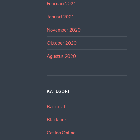
Februari 2021
Januari 2021
November 2020
Oktober 2020
Agustus 2020
KATEGORI
Baccarat
Blackjack
Casino Online