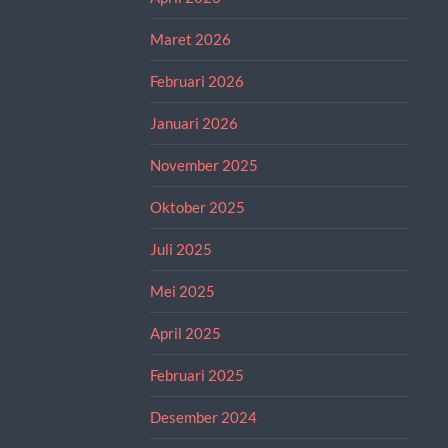
Maret 2026
Februari 2026
Januari 2026
November 2025
Oktober 2025
Juli 2025
Mei 2025
April 2025
Februari 2025
Desember 2024