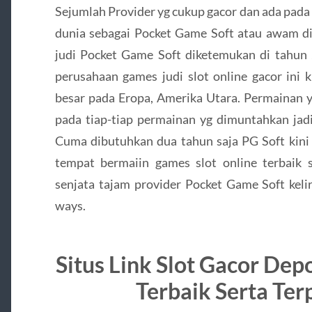
Sejumlah Provider yg cukup gacor dan ada pad
dunia sebagai Pocket Game Soft atau awam di
judi Pocket Game Soft diketemukan di tahun 
perusahaan games judi slot online gacor ini 
besar pada Eropa, Amerika Utara. Permainan yg
pada tiap-tiap permainan yg dimuntahkan jadi
Cuma dibutuhkan dua tahun saja PG Soft kini 
tempat bermaiin games slot online terbaik s
senjata tajam provider Pocket Game Soft keli
ways.
Situs Link Slot Gacor Dep
Terbaik Serta Ter