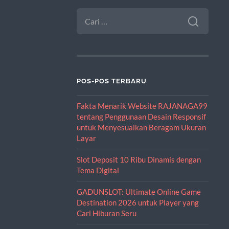
CARI
UNTUK:
POS-POS TERBARU
Fakta Menarik Website RAJANAGA99
tentang Penggunaan Desain Responsif
untuk Menyesuaikan Beragam Ukuran
Layar
Slot Deposit 10 Ribu Dinamis dengan
Tema Digital
GADUNSLOT: Ultimate Online Game
Destination 2026 untuk Player yang
Cari Hiburan Seru