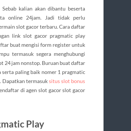
. Sebab kalian akan dibantu beserta
a online 24jam. Jadi tidak perlu
ermain slot gacor terbaru. Cara daftar
gan link slot gacor pragmatic play
aftar buat mengisi form register untuk
Mampu termasuk segera menghubungi
ot 24 jam nonstop. Buruan buat daftar
a serta paling baik nomer 1 pragmatic
n. Dapatkan termasuk
situs slot bonus
daftar di agen slot gacor slot gacor
gmatic Play