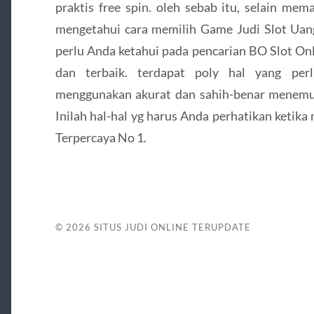
praktis free spin. oleh sebab itu, selain me
mengetahui cara memilih Game Judi Slot Uang
perlu Anda ketahui pada pencarian BO Slot On
dan terbaik. terdapat poly hal yang pe
menggunakan akurat dan sahih-benar menemu
Inilah hal-hal yg harus Anda perhatikan ketika
Terpercaya No 1.
© 2026
SITUS JUDI ONLINE TERUPDATE