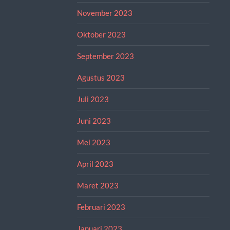
November 2023
Oktober 2023
September 2023
Agustus 2023
Juli 2023
Juni 2023
Mei 2023
April 2023
Maret 2023
Februari 2023
Januari 2023