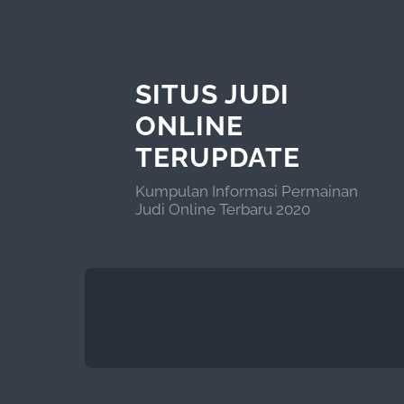
SITUS JUDI
ONLINE
TERUPDATE
Kumpulan Informasi Permainan
Judi Online Terbaru 2020