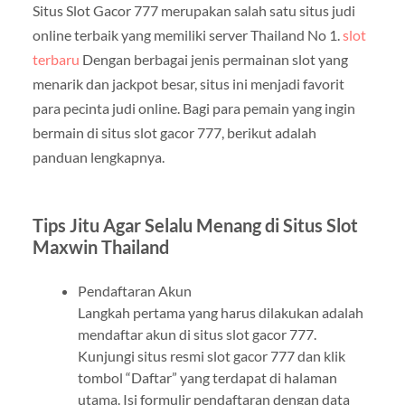
Situs Slot Gacor 777 merupakan salah satu situs judi
online terbaik yang memiliki server Thailand No 1.
slot
terbaru
Dengan berbagai jenis permainan slot yang
menarik dan jackpot besar, situs ini menjadi favorit
para pecinta judi online. Bagi para pemain yang ingin
bermain di situs slot gacor 777, berikut adalah
panduan lengkapnya.
Tips Jitu Agar Selalu Menang di Situs Slot
Maxwin Thailand
Pendaftaran Akun
Langkah pertama yang harus dilakukan adalah
mendaftar akun di situs slot gacor 777.
Kunjungi situs resmi slot gacor 777 dan klik
tombol “Daftar” yang terdapat di halaman
utama. Isi formulir pendaftaran dengan data