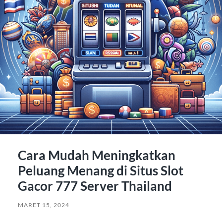
Cara Mudah Meningkatkan
Peluang Menang di Situs Slot
Gacor 777 Server Thailand
MARET 15, 2024