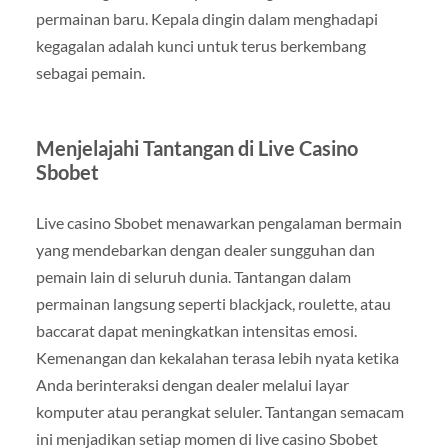
permainan baru. Kepala dingin dalam menghadapi
kegagalan adalah kunci untuk terus berkembang
sebagai pemain.
Menjelajahi Tantangan di Live Casino
Sbobet
Live casino Sbobet menawarkan pengalaman bermain
yang mendebarkan dengan dealer sungguhan dan
pemain lain di seluruh dunia. Tantangan dalam
permainan langsung seperti blackjack, roulette, atau
baccarat dapat meningkatkan intensitas emosi.
Kemenangan dan kekalahan terasa lebih nyata ketika
Anda berinteraksi dengan dealer melalui layar
komputer atau perangkat seluler. Tantangan semacam
ini menjadikan setiap momen di live casino Sbobet