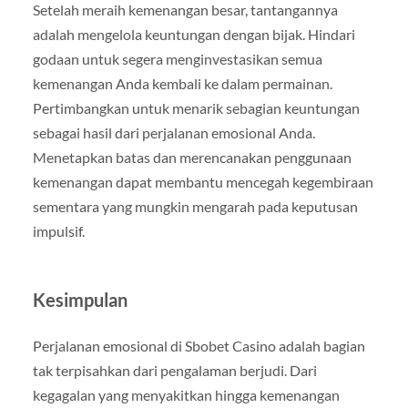
Setelah meraih kemenangan besar, tantangannya
adalah mengelola keuntungan dengan bijak. Hindari
godaan untuk segera menginvestasikan semua
kemenangan Anda kembali ke dalam permainan.
Pertimbangkan untuk menarik sebagian keuntungan
sebagai hasil dari perjalanan emosional Anda.
Menetapkan batas dan merencanakan penggunaan
kemenangan dapat membantu mencegah kegembiraan
sementara yang mungkin mengarah pada keputusan
impulsif.
Kesimpulan
Perjalanan emosional di Sbobet Casino adalah bagian
tak terpisahkan dari pengalaman berjudi. Dari
kegagalan yang menyakitkan hingga kemenangan