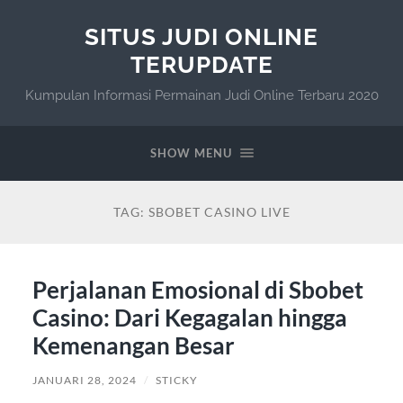
SITUS JUDI ONLINE
TERUPDATE
Kumpulan Informasi Permainan Judi Online Terbaru 2020
SHOW MENU
TAG:
SBOBET CASINO LIVE
Perjalanan Emosional di Sbobet
Casino: Dari Kegagalan hingga
Kemenangan Besar
JANUARI 28, 2024
/
STICKY