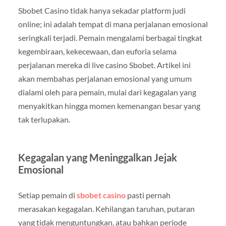
Sbobet Casino tidak hanya sekadar platform judi
online; ini adalah tempat di mana perjalanan emosional
seringkali terjadi. Pemain mengalami berbagai tingkat
kegembiraan, kekecewaan, dan euforia selama
perjalanan mereka di live casino Sbobet. Artikel ini
akan membahas perjalanan emosional yang umum
dialami oleh para pemain, mulai dari kegagalan yang
menyakitkan hingga momen kemenangan besar yang
tak terlupakan.
Kegagalan yang Meninggalkan Jejak
Emosional
Setiap pemain di
sbobet casino
pasti pernah
merasakan kegagalan. Kehilangan taruhan, putaran
yang tidak menguntungkan, atau bahkan periode