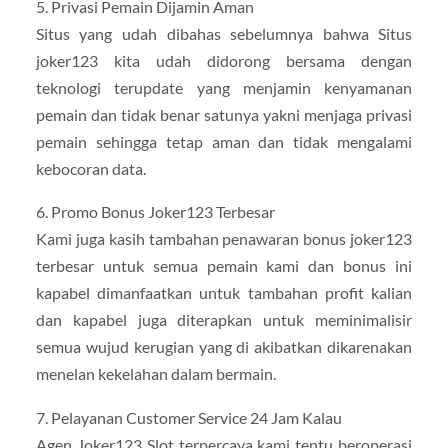
5. Privasi Pemain Dijamin Aman
Situs yang udah dibahas sebelumnya bahwa Situs
joker123 kita udah didorong bersama dengan
teknologi terupdate yang menjamin kenyamanan
pemain dan tidak benar satunya yakni menjaga privasi
pemain sehingga tetap aman dan tidak mengalami
kebocoran data.
6. Promo Bonus Joker123 Terbesar
Kami juga kasih tambahan penawaran bonus joker123
terbesar untuk semua pemain kami dan bonus ini
kapabel dimanfaatkan untuk tambahan profit kalian
dan kapabel juga diterapkan untuk meminimalisir
semua wujud kerugian yang di akibatkan dikarenakan
menelan kekelahan dalam bermain.
7. Pelayanan Customer Service 24 Jam Kalau
Agen Joker123 Slot terpercaya kami tentu beroperasi