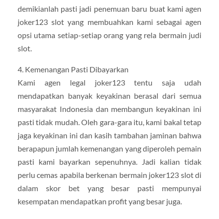
demikianlah pasti jadi penemuan baru buat kami agen
joker123 slot yang membuahkan kami sebagai agen
opsi utama setiap-setiap orang yang rela bermain judi
slot.
4. Kemenangan Pasti Dibayarkan
Kami agen legal joker123 tentu saja udah
mendapatkan banyak keyakinan berasal dari semua
masyarakat Indonesia dan membangun keyakinan ini
pasti tidak mudah. Oleh gara-gara itu, kami bakal tetap
jaga keyakinan ini dan kasih tambahan jaminan bahwa
berapapun jumlah kemenangan yang diperoleh pemain
pasti kami bayarkan sepenuhnya. Jadi kalian tidak
perlu cemas apabila berkenan bermain joker123 slot di
dalam skor bet yang besar pasti mempunyai
kesempatan mendapatkan profit yang besar juga.