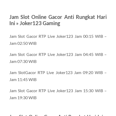
Jam Slot Online Gacor Anti Rungkat Hari
Ini » Joker123 Gaming
Jam Slot Gacor RTP Live Joker123 Jam 00:15 WIB –
Jam 02:50 WIB
Jam Slot Gacor RTP Live Joker123 Jam 04:45 WIB –
Jam 07:30 WIB
Jam SlotGacor RTP Live Joker123 Jam 09:20 WIB –
Jam 11:45 WIB
Jam Slot Gacor RTP Live Joker123 Jam 15:30 WIB –
Jam 19:30 WIB