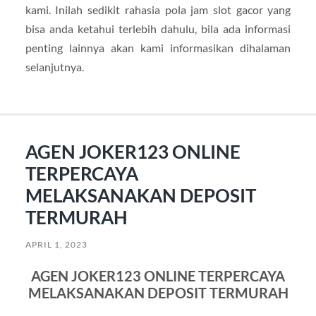
kami. Inilah sedikit rahasia pola jam slot gacor yang
bisa anda ketahui terlebih dahulu, bila ada informasi
penting lainnya akan kami informasikan dihalaman
selanjutnya.
AGEN JOKER123 ONLINE
TERPERCAYA
MELAKSANAKAN DEPOSIT
TERMURAH
APRIL 1, 2023
AGEN JOKER123 ONLINE TERPERCAYA
MELAKSANAKAN DEPOSIT TERMURAH