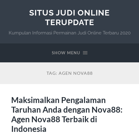
SITUS JUDI ONLINE
TERUPDATE
Kumpulan Informasi Permainan Judi Online Terbaru 2020
SHOW MENU
TAG:
AGEN NOVA88
Maksimalkan Pengalaman
Taruhan Anda dengan Nova88:
Agen Nova88 Terbaik di
Indonesia