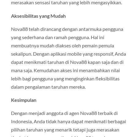
merasakan sensasi taruhan yang lebih mengasyikkan.
Aksesibilitas yang Mudah
Nova88 telah dirancang dengan antarmuka pengguna
yang sederhana dan ramah pengguna. Hal ini
membuatnya mudah diakses oleh pemain pemula
sekalipun. Dengan aplikasi mobile yang responsif, Anda
dapat menikmati taruhan di Nova88 kapan saja dan di
mana saja. Kemudahan akses ini menambahkan nilai
lebih bagi pengguna yang menginginkan fleksibilitas
dalam pengalaman taruhan mereka.
Kesimpulan
Dengan menjadi anggota di agen Nova88 terbaik di
Indonesia, Anda tidak hanya dapat menikmati berbagai
pilihan taruhan yang menarik tetapi juga merasakan