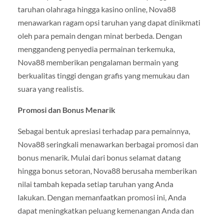
taruhan olahraga hingga kasino online, Nova88
menawarkan ragam opsi taruhan yang dapat dinikmati
oleh para pemain dengan minat berbeda. Dengan
menggandeng penyedia permainan terkemuka,
Nova88 memberikan pengalaman bermain yang
berkualitas tinggi dengan grafis yang memukau dan
suara yang realistis.
Promosi dan Bonus Menarik
Sebagai bentuk apresiasi terhadap para pemainnya,
Nova88 seringkali menawarkan berbagai promosi dan
bonus menarik. Mulai dari bonus selamat datang
hingga bonus setoran, Nova88 berusaha memberikan
nilai tambah kepada setiap taruhan yang Anda
lakukan. Dengan memanfaatkan promosi ini, Anda
dapat meningkatkan peluang kemenangan Anda dan