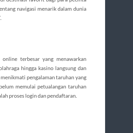
 tentang navigasi menarik dalam dunia
.
n online terbesar yang menawarkan
 olahraga hingga kasino langsung dan
t menikmati pengalaman taruhan yang
belum memulai petualangan taruhan
lah proses login dan pendaftaran.