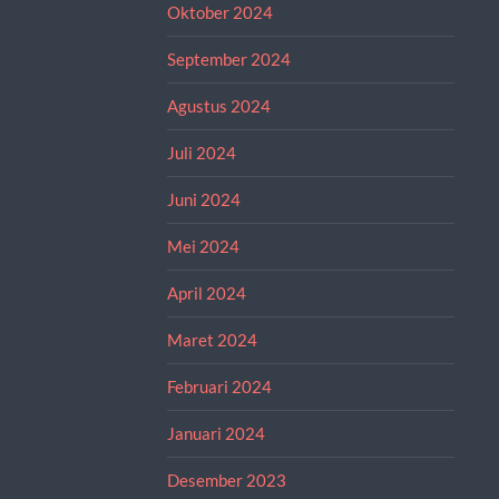
Oktober 2024
September 2024
Agustus 2024
Juli 2024
Juni 2024
Mei 2024
April 2024
Maret 2024
Februari 2024
Januari 2024
Desember 2023