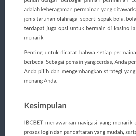
adalah keberagaman permainan yang ditawarka
jenis taruhan olahraga, seperti sepak bola, bola 
terdapat juga opsi untuk bermain di kasino l
menarik.
Penting untuk dicatat bahwa setiap permaina
berbeda. Sebagai pemain yang cerdas, Anda p
Anda pilih dan mengembangkan strategi yang
menang Anda.
Kesimpulan
IBCBET menawarkan navigasi yang menarik d
proses login dan pendaftaran yang mudah, ser