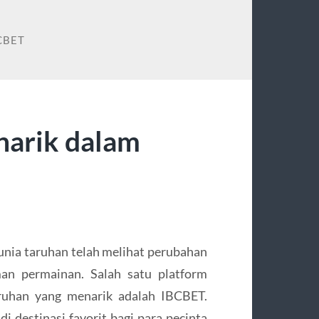
CBET
narik dalam
unia taruhan telah melihat perubahan
man permainan. Salah satu platform
uhan yang menarik adalah IBCBET.
i destinasi favorit bagi para pecinta