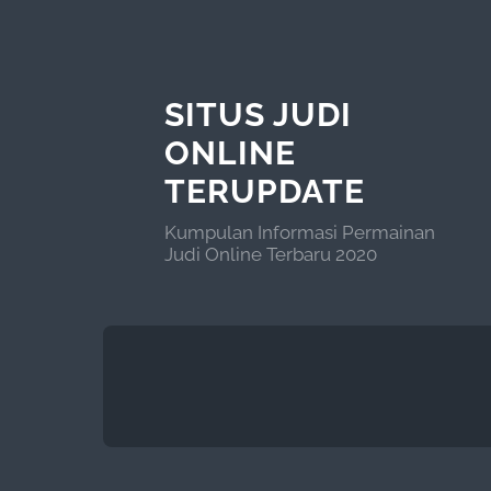
SITUS JUDI
ONLINE
TERUPDATE
Kumpulan Informasi Permainan
Judi Online Terbaru 2020