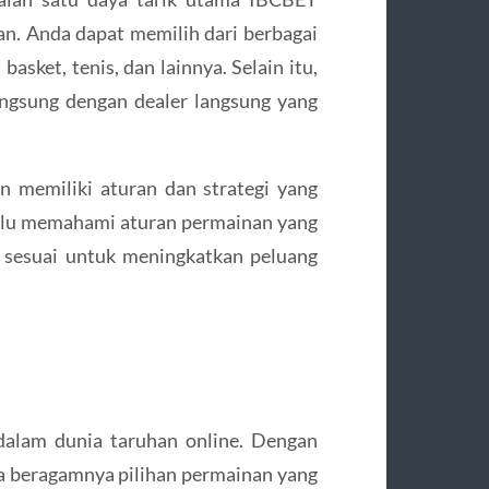
n. Anda dapat memilih dari berbagai
basket, tenis, dan lainnya. Selain itu,
angsung dengan dealer langsung yang
n memiliki aturan dan strategi yang
erlu memahami aturan permainan yang
 sesuai untuk meningkatkan peluang
alam dunia taruhan online. Dengan
ta beragamnya pilihan permainan yang