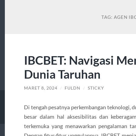
TAG:
AGEN IB
IBCBET: Navigasi Me
Dunia Taruhan
MARET 8, 2024
/
FULDN
/
STICKY
Di tengah pesatnya perkembangan teknologi, d
besar dalam hal aksesibilitas dan keberaga
terkemuka yang menawarkan pengalaman tar
Dengan fitur-fitur unggulannya, IBCBET menjad