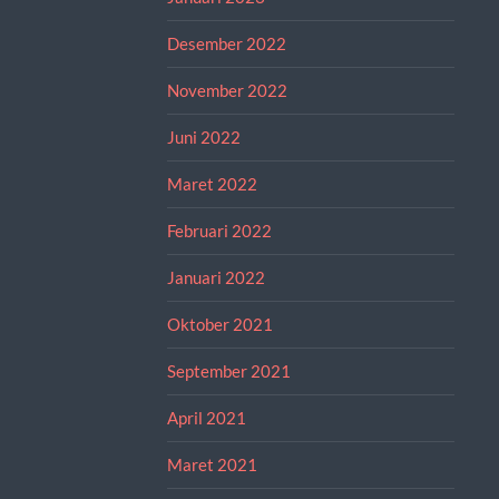
Desember 2022
November 2022
Juni 2022
Maret 2022
Februari 2022
Januari 2022
Oktober 2021
September 2021
April 2021
Maret 2021