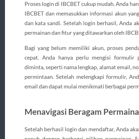
Proses login di IBCBET cukup mudah. Anda han
IBCBET dan memasukkan informasi akun yang 
dan kata sandi. Setelah login berhasil, Anda 
permainan dan fitur yang ditawarkan oleh IBCB
Bagi yang belum memiliki akun, proses penda
cepat. Anda hanya perlu mengisi formulir 
diminta, seperti nama lengkap, alamat email, no
permintaan. Setelah melengkapi formulir, An
email dan dapat mulai menikmati berbagai perm
Menavigasi Beragam Permain
Setelah berhasil login dan mendaftar, Anda ak
penuh dengan berbagai pilihan permainan. 