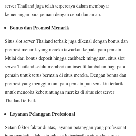
server Thailand juga telah terpercaya dalam membayar
kemenangan para pemain dengan cepat dan aman.
Bonus dan Promosi Menarik
Situs slot server Thailand terbaik juga dikenal dengan bonus dan
promosi menarik yang mereka tawarkan kepada para pemain.
Mulai dari bonus deposit hingga cashback mingguan, situs slot
server Thailand selalu memberikan insentif tambahan bagi para
pemain untuk terus bermain di situs mereka. Dengan bonus dan
promosi yang menggiurkan, para pemain pun semakin tertarik
untuk mencoba keberuntungan mereka di situs slot server
Thailand terbaik.
Layanan Pelanggan Profesional
Selain faktor-faktor di atas, layanan pelanggan yang profesional
juga menjadi salah satu rahasia keberhasilan situs slot server