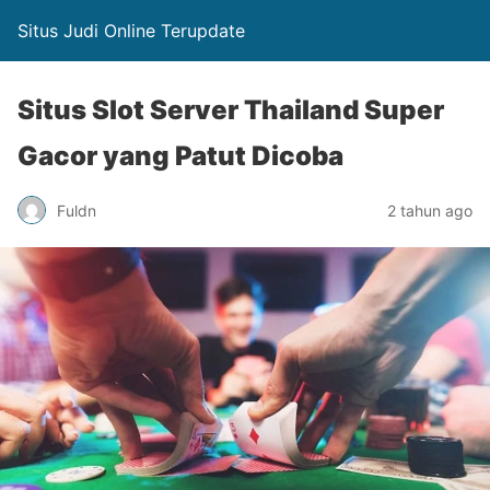
Situs Judi Online Terupdate
Situs Slot Server Thailand Super
Gacor yang Patut Dicoba
Fuldn
2 tahun ago