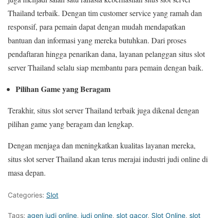
Thailand terbaik. Dengan tim customer service yang ramah dan
responsif, para pemain dapat dengan mudah mendapatkan
bantuan dan informasi yang mereka butuhkan. Dari proses
pendaftaran hingga penarikan dana, layanan pelanggan situs slot
server Thailand selalu siap membantu para pemain dengan baik.
Pilihan Game yang Beragam
Terakhir, situs slot server Thailand terbaik juga dikenal dengan
pilihan game yang beragam dan lengkap.
Dengan menjaga dan meningkatkan kualitas layanan mereka,
situs slot server Thailand akan terus merajai industri judi online di
masa depan.
Categories:
Slot
Tags:
agen judi online
,
judi online
,
slot gacor
,
Slot Online
,
slot