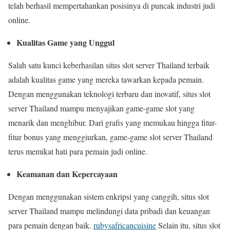
telah berhasil mempertahankan posisinya di puncak industri judi
online.
Kualitas Game yang Unggul
Salah satu kunci keberhasilan situs slot server Thailand terbaik
adalah kualitas game yang mereka tawarkan kepada pemain.
Dengan menggunakan teknologi terbaru dan inovatif, situs slot
server Thailand mampu menyajikan game-game slot yang
menarik dan menghibur. Dari grafis yang memukau hingga fitur-
fitur bonus yang menggiurkan, game-game slot server Thailand
terus memikat hati para pemain judi online.
Keamanan dan Kepercayaan
Dengan menggunakan sistem enkripsi yang canggih, situs slot
server Thailand mampu melindungi data pribadi dan keuangan
para pemain dengan baik.
rubysafricancuisine
Selain itu, situs slot